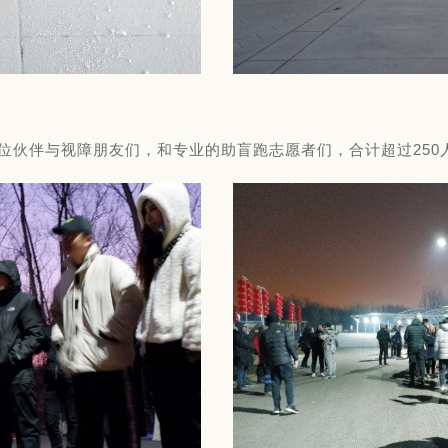
192位伙伴与视障朋友们，和专业的助盲跑志愿者们，合计超过25