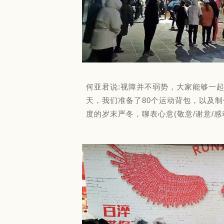
何亚君说:视障并不弱势，大家能够一
天，我们准备了80个运动背包，以及制
度的岁末严冬，聊表心意(敬意/谢意/感