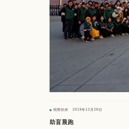
2019
12
28
弱势扶持
年
月
日
助盲晨跑