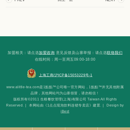
加盟相关：请点选
加盟咨询
意见反馈及山寨举报：请点选
联络我们
在线时间：周一至周五09:00-18:00
上海工商/沪ICP备15053229号-1
www.alittle-tea.com是1點點™公司唯一官方网站，1點點™并无其他附属
品牌，其他网站均为山寨假冒，请勿相信！
版权所有©2011 生根餐饮管理(上海)有限公司 Taiwan All Rights
Reserved.
|
本网站由《1点点现泡饮料连锁专卖店》建置.
|
Design by
iBest