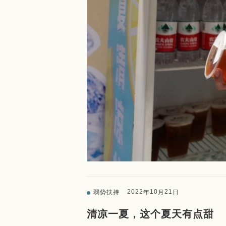
2022
10
21
弱势扶持
年
月
日
清凉一夏，这个夏天有点甜