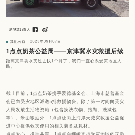
浏览3188人
2023
09
07
其他公益
年
月
日
1点点奶茶公益周——京津冀水灾救援后续
距离京津冀水灾过去快1个月了，我们一直心系受灾地区人
民。
截止目前，1点点奶茶携手爱德基金会、上海市慈善基金
会已向受灾地区派送5批救援物资。除了第一时间向受灾
人民发放生活物资箱（包含换洗衣物、拖鞋、洗漱包
等）、米面粮油外，1点点还向上海厚天减灾救援公益促
进中心提供救灾使用的相关装备及耗材。
点点爱心，携手共渡。1点点会继续支持受灾地区的灾后