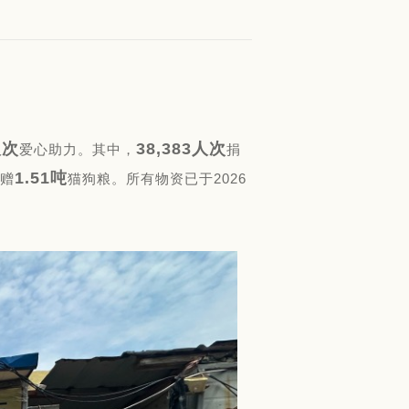
人次
38,383人次
爱心助力。其中，
捐
1.51吨
赠
猫狗粮。所有物资已于2026