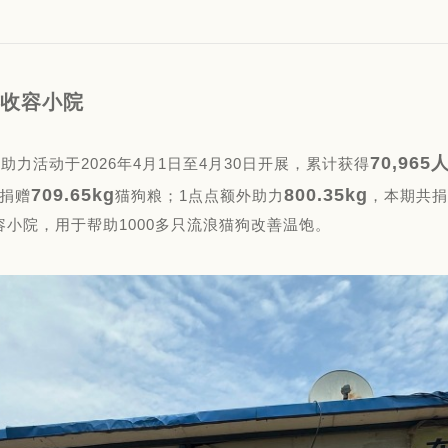
物收容小院
70,965
力活动于2026年4月1日至4月30日开展，累计获得
709.65kg
800.35kg
捐赠
猫狗粮；1点点额外助力
，本期共捐
容小院，用于帮助1000多只流浪猫狗改善温饱。