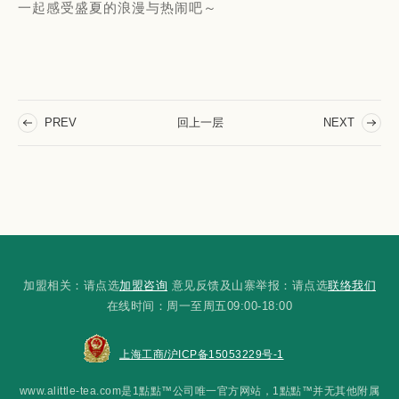
⼀起感受盛夏的浪漫与热闹吧～
回上一层
PREV
NEXT
加盟相关：请点选
加盟咨询
意见反馈及山寨举报：请点选
联络我们
在线时间：周一至周五09:00-18:00
上海工商/沪ICP备15053229号-1
www.alittle-tea.com是1點點™公司唯一官方网站，1點點™并无其他附属