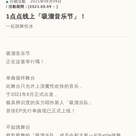
2021
08
09
行銷活動
年
月
日
/ 活動期間：[2021.08.09 ~ ]
1点点线上「吸溜音乐节」！
⼀起跳舞恰冰
吸溜⾳乐节
正在这里举行哦！
单曲循环舞台
此舞台只允许上演魔性欢快的⾳乐，
于2021年8⽉正式出道，
极具辨识度的实⼒唱作新⼈「吸溜乐队」
⾸张EP先行单曲现已正式上线！
不如跳舞台
载歌载舞的「吸溜乐队」成员会和⼤家⼀起Battle跳舞