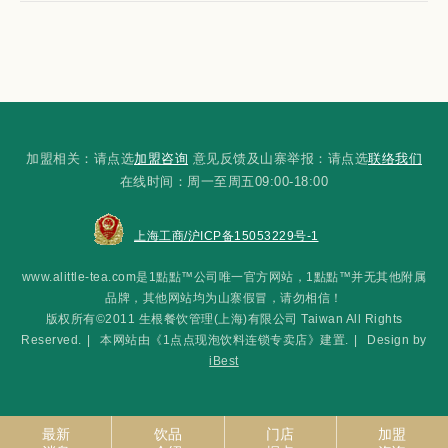
加盟相关：请点选
加盟咨询
意见反馈及山寨举报：请点选
联络我们
在线时间：周一至周五09:00-18:00
上海工商/沪ICP备15053229号-1
www.alittle-tea.com是1點點™公司唯一官方网站，1點點™并无其他附属
品牌，其他网站均为山寨假冒，请勿相信！
版权所有©2011 生根餐饮管理(上海)有限公司 Taiwan All Rights
Reserved.
|
本网站由《1点点现泡饮料连锁专卖店》建置.
|
Design by
iBest
最新
饮品
门店
加盟