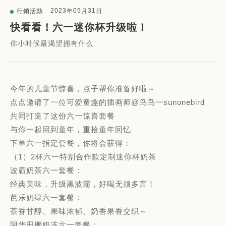
2023
05
31
行銷活動
年
月
日
快看看！六一迷你杯升级啦！
你小时候最渴望拥有什么
今年的儿童节惊喜，点子帮你准备好啦～
点点邀请了一位可爱童趣的插画师@鸟鸟一sunonebird
共同打造了这份六一惊喜套餐
与你一起回到童年，重拾童年回忆
下单六一指定套餐，你将会获得：
（1）2杯六一特别合作款定制迷你杯奶茶
波霸奶茶六一套餐：
经典美味，升级黑波霸，好喝无须多言！
芭乐奶绿六一套餐：
茶香甘醇、果味浓郁、奶香果香交织～
阿华田椰奶冻六一套餐：