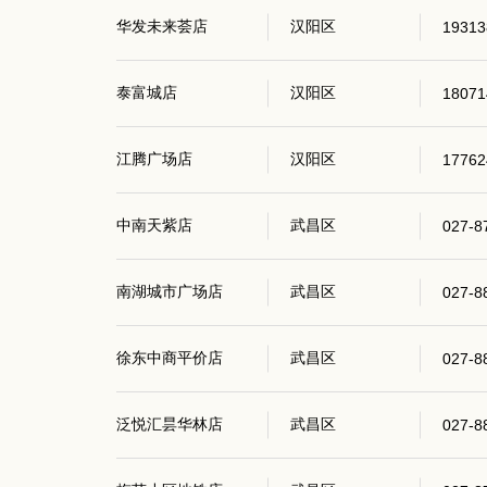
华发未来荟店
汉阳区
19313
泰富城店
汉阳区
18071
江腾广场店
汉阳区
17762
中南天紫店
武昌区
027-8
南湖城市广场店
武昌区
027-8
徐东中商平价店
武昌区
027-8
泛悦汇昙华林店
武昌区
027-8