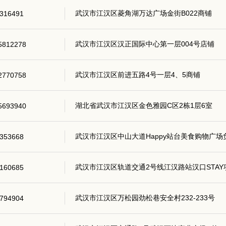
武汉市江汉区菱角湖万达广场金街B022商铺
316491
武汉市江汉区汉正国际中心第一层004号店铺
5812278
武汉市江汉区前进五路4号一层4、5商铺
2770758
湖北省武汉市江汉区金色雅园C区2栋1层6室
5693940
武汉市江汉区中山大道Happy站台美食购物广场负
353668
武汉市江汉区轨道交通2号线江汉路站汉口STAY项
160685
武汉市江汉区万松园劲松巷安全村232-233号
794904