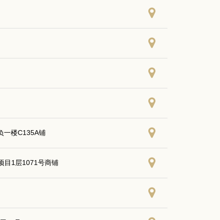
一楼C135A铺
目1层1071号商铺