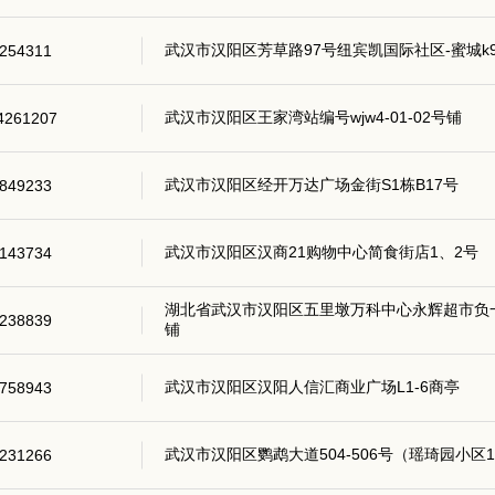
武汉市汉阳区芳草路97号纽宾凯国际社区-蜜城k9
254311
武汉市汉阳区王家湾站编号wjw4-01-02号铺
4261207
武汉市汉阳区经开万达广场金街S1栋B17号
849233
武汉市汉阳区汉商21购物中心简食街店1、2号
143734
湖北省武汉市汉阳区五里墩万科中心永辉超市负一层
238839
铺
武汉市汉阳区汉阳人信汇商业广场L1-6商亭
758943
武汉市汉阳区鹦鹉大道504-506号（瑶琦园小区1
231266