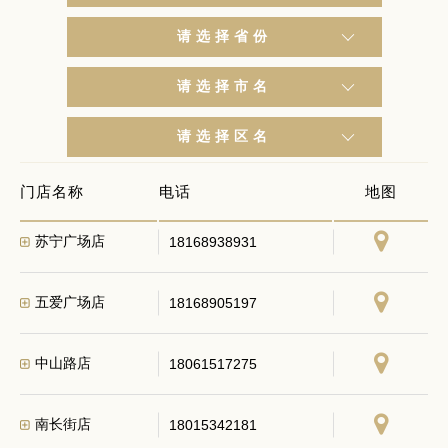
请选择省份
请选择市名
南禅寺店
15365250271
请选择区名
招商城店
17312725371
门店名称
电话
地图
苏宁广场店
18168938931
五爱广场店
18168905197
中山路店
18061517275
南长街店
18015342181