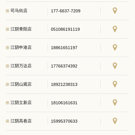
司马街店
177-6637-7209
江阴青阳店
051086191119
江阴申港店
18861651197
江阴万达店
17766374392
江阴山观店
18921238313
江阴立新店
18106161631
江阴高巷店
15995370633