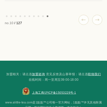
no.10
/ 127
加盟相关：请点选
加盟咨询
意见反馈及山寨举报：请点选
联络我们
在线时间：周一至周五09:00-18:00
上海工商/沪ICP备15053229号-1
www.alittle-tea.com是1點點™公司唯一官方网站，1點點™并无其他附属