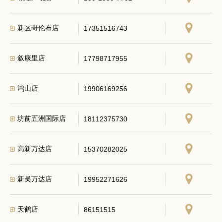
新区哥伦布店
17351516743
叙康里店
17798717955
鸿山店
19906169256
坊前五洲国际店
18112375730
高新万达店
15370282025
新吴万达店
19952271626
天鹤店
86151515