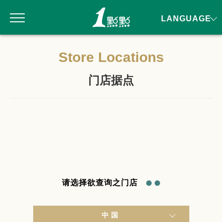
LANGUAGE
Store Locations
门店据点
请选择欲查询之门店
中国