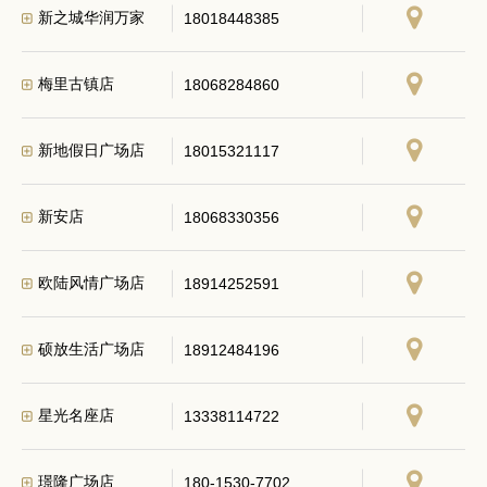
新之城华润万家
18018448385
梅里古镇店
18068284860
新地假日广场店
18015321117
新安店
18068330356
欧陆风情广场店
18914252591
硕放生活广场店
18912484196
星光名座店
13338114722
璟隆广场店
180-1530-7702