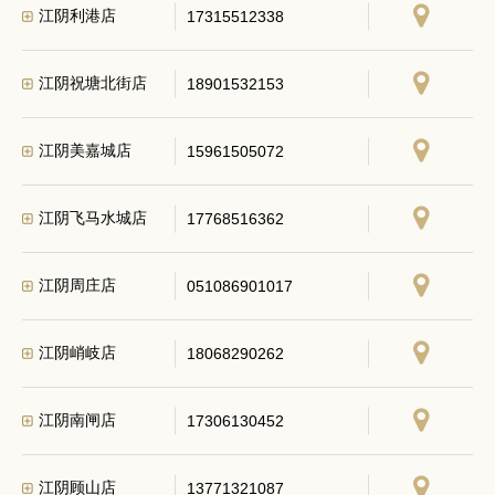
江阴利港店
17315512338
江阴祝塘北街店
18901532153
江阴美嘉城店
15961505072
江阴飞马水城店
17768516362
江阴周庄店
051086901017
江阴峭岐店
18068290262
江阴南闸店
17306130452
江阴顾山店
13771321087