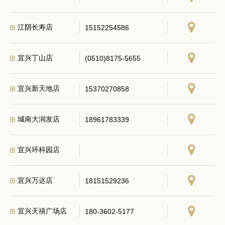
江阴长寿店
15152254586
宜兴丁山店
(0510)8175-5655
宜兴新天地店
15370270858
城南大润发店
18961783339
宜兴环科园店
宜兴万达店
18151529236
宜兴天禧广场店
180-3602-5177