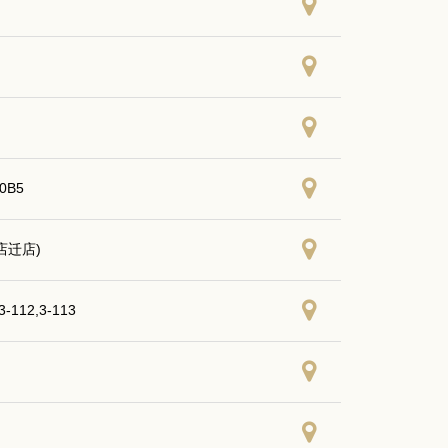
B5
店迁店)
12,3-113