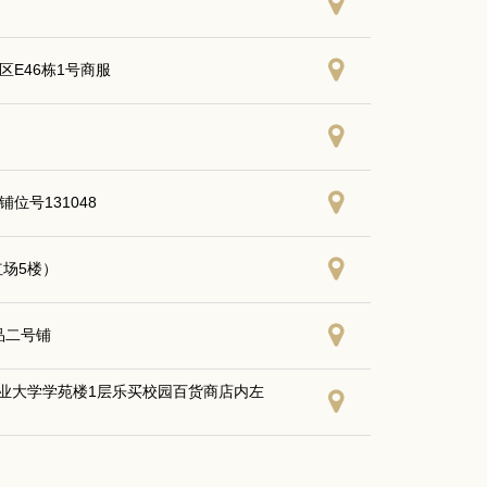
区E46栋1号商服
位号131048
红场5楼）
品二号铺
业大学学苑楼1层乐买校园百货商店内左