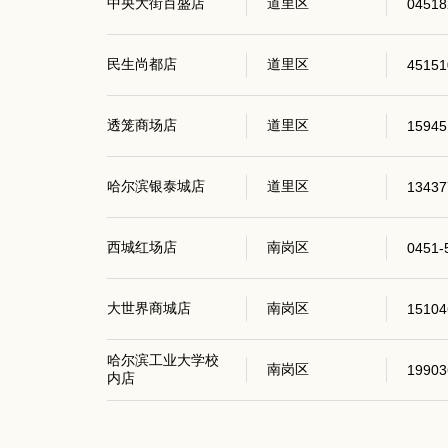
中央大街百盛店
道里区
04518
民生尚都店
道里区
45151
透笼商场店
道里区
15945
哈尔滨银泰城店
道里区
13437
西城红场店
南岗区
0451-
大世界商城店
南岗区
15104
哈尔滨工业大学校
南岗区
19903
内店