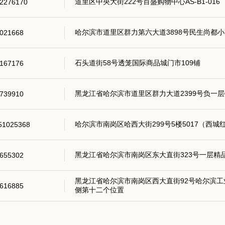
道里区中央大街222号百盛购物中心AS-B1-016
2276170
哈尔滨市道里区群力第六大道3898号民生尚都小
021668
石头道街58号透笼国际商品城门市109铺
167176
黑龙江省哈尔滨市道里区群力大道2399号负一层铺
739910
哈尔滨市南岗区哈西大街299号5楼5017（西城
51025368
黑龙江省哈尔滨市南岗区东大直街323号一层精
655302
黑龙江省哈尔滨市南岗区西大直街92号哈尔滨工
616885
侧第十二个位置