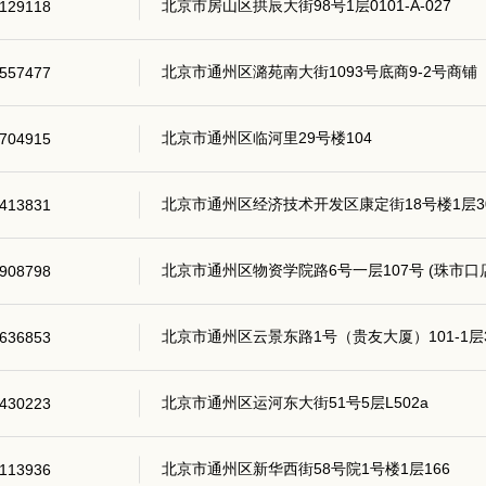
北京市房山区拱辰大街98号1层0101-A-027
129118
北京市通州区潞苑南大街1093号底商9-2号商铺
557477
北京市通州区临河里29号楼104
704915
北京市通州区经济技术开发区康定街18号楼1层30
413831
北京市通州区物资学院路6号一层107号 (珠市口
908798
北京市通州区云景东路1号（贵友大厦）101-1层3-1
636853
北京市通州区运河东大街51号5层L502a
430223
北京市通州区新华西街58号院1号楼1层166
113936