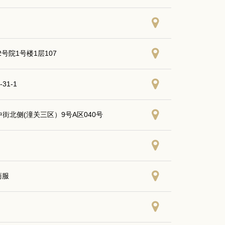
院1号楼1层107
31-1
街北侧(潼关三区）9号A区040号
商服