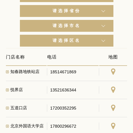
请选择省份
请选择市名
新中关店
15652429788
请选择区名
安河桥华联店
13520224346
门店名称
电话
地图
知春路地铁站店
18514671869
悦界店
13521636344
五道口店
17200352295
北京外国语大学店
17800296672