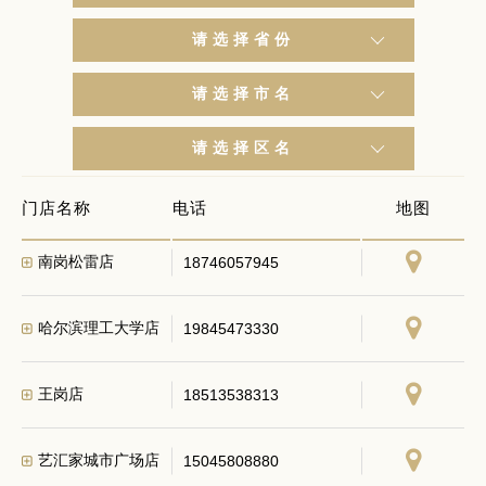
请选择省份
请选择市名
学府东四道街店
15561559072
请选择区名
凯德学府店
45151075275
门店名称
电话
地图
南岗松雷店
18746057945
哈尔滨理工大学店
19845473330
王岗店
18513538313
艺汇家城市广场店
15045808880