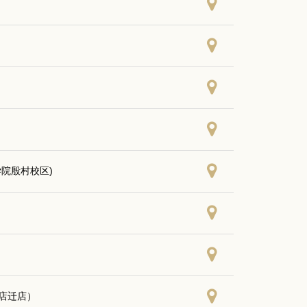
院殷村校区)
店迁店）