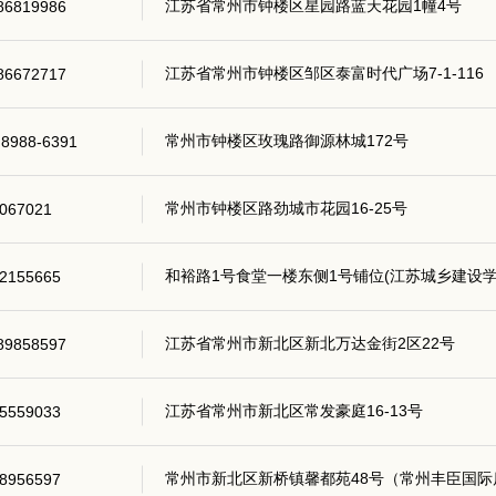
江苏省常州市钟楼区星园路蓝天花园1幢4号
86819986
江苏省常州市钟楼区邹区泰富时代广场7-1-116
86672717
常州市钟楼区玫瑰路御源林城172号
)8988-6391
常州市钟楼区路劲城市花园16-25号
067021
和裕路1号食堂一楼东侧1号铺位(江苏城乡建设学
2155665
江苏省常州市新北区新北万达金街2区22号
89858597
江苏省常州市新北区常发豪庭16-13号
5559033
常州市新北区新桥镇馨都苑48号（常州丰臣国际
8956597