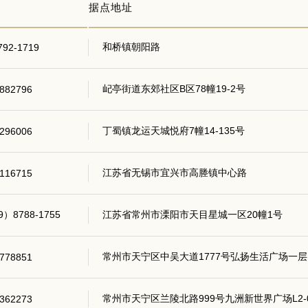
据点地址
和桥镇朝阳路
792-1719
屺亭街道东郊社区B区78幢19-2号
882796
丁蜀镇龙运天城悦府7幢14-135号
296006
江苏省无锡市宜兴市高塍镇中心路
116715
9）8788-1755
江苏省常州市溧阳市天目星城一区20幢1号
常州市天宁区中吴大道1777号弘扬生活广场一层L1
778851
常州市天宁区兰陵北路999号九洲新世界广场L2-
362273