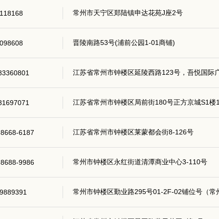
常州市天宁区郑陆镇申达花苑J座2号
118168
晋陵南路53号(浦前公园1-01商铺)
098608
江苏省常州市钟楼区延陵西路123号，吾悦国际广
83360801
江苏省常州市钟楼区局前街180号正方京城S1楼1
81697071
江苏省常州市钟楼区莱蒙都会街8-126号
)8668-6187
常州市钟楼区永红街道清潭商业中心3-110号
)8688-9986
常州市钟楼区勤业路295号01-2F-02铺位号
9889391