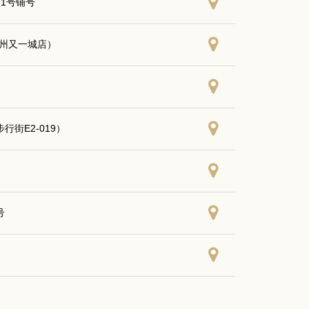
21号铺号
常州又一城店）
街E2-019）
号