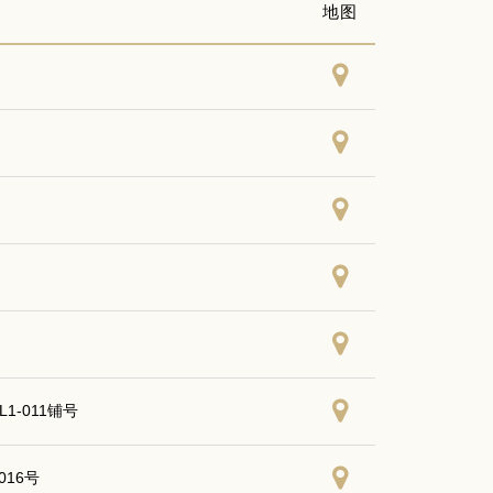
地图
-011铺号
016号