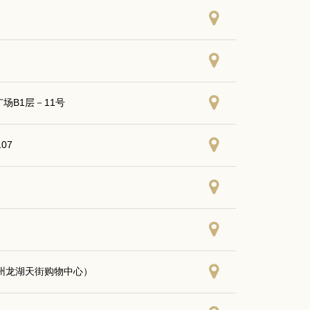
场B1层－11号
07
（常州龙湖天街购物中心）