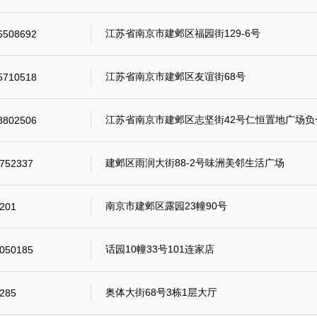
江苏省南京市建邺区福园街129-6号
6508692
江苏省南京市建邺区友谊街68号
5710518
江苏省南京市建邺区志坚街42号仁恒置地广场负一
8802506
建邺区雨润大街88-2号味洲美邻生活广场
752337
南京市建邺区露园23幢90号
201
话园10幢33号101连家店
050185
奥体大街68号3栋1层大厅
285