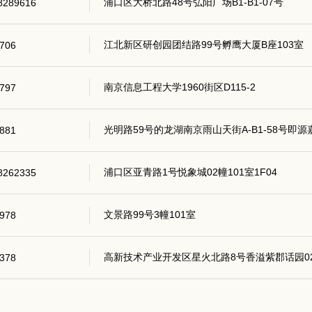
浦口区大桥北路48号弘阳广场B1-B1-07号
8289616
江北新区研创园团结路99号孵鹰大厦B座103室
706
南京信息工程大学1960街区D115-2
797
光明路59号的龙湖南京雨山天街A-B1-58号即
881
浦口区亚青路1号悦象城02幢101室1F04
8262335
文景路99号3幢101室
978
高新技术产业开发区星火北路8号香溢紫郡话园02幢
378