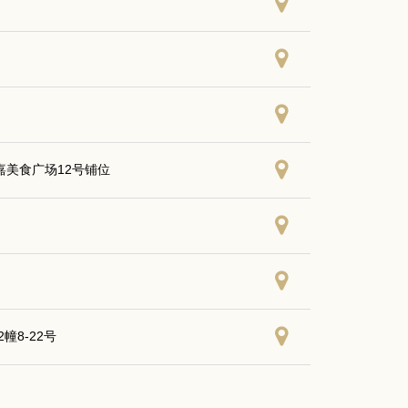
源嘉美食广场12号铺位
8-22号