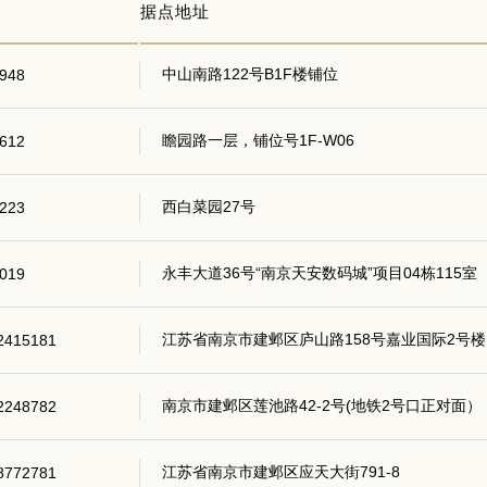
据点地址
中山南路122号B1F楼铺位
948
瞻园路一层，铺位号1F-W06
612
西白菜园27号
223
永丰大道36号“南京天安数码城”项目04栋115
019
江苏省南京市建邺区庐山路158号嘉业国际2号楼1
2415181
南京市建邺区莲池路42-2号(地铁2号口正对面）
2248782
江苏省南京市建邺区应天大街791-8
8772781