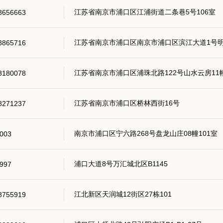
江苏省南京市浦口区江浦街道二条巷5号106室
8656663
江苏省南京市浦口区南京市浦口区滨江大道1号明发滨
8865716
江苏省南京市浦口区浦珠北路122号山水云房11幢
8180078
江苏省南京市浦口区桥林西街16号
8271237
南京市浦口区宁六路268号盘龙山庄08幢101室
003
浦口大道8号万汇城北区B1145
997
江北新区天润城12街区27栋101
8755919