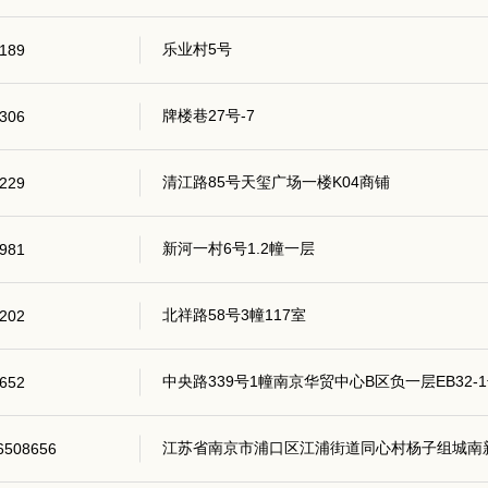
乐业村5号
189
牌楼巷27号-7
306
清江路85号天玺广场一楼K04商铺
229
新河一村6号1.2幢一层
981
北祥路58号3幢117室
202
中央路339号1幢南京华贸中心B区负一层EB32-
652
江苏省南京市浦口区江浦街道同心村杨子组城南新村
6508656