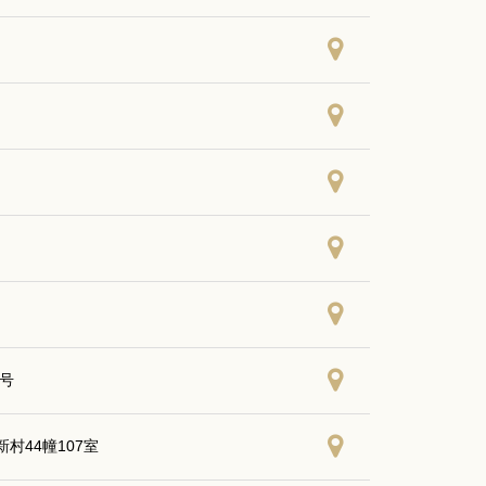
1号
44幢107室