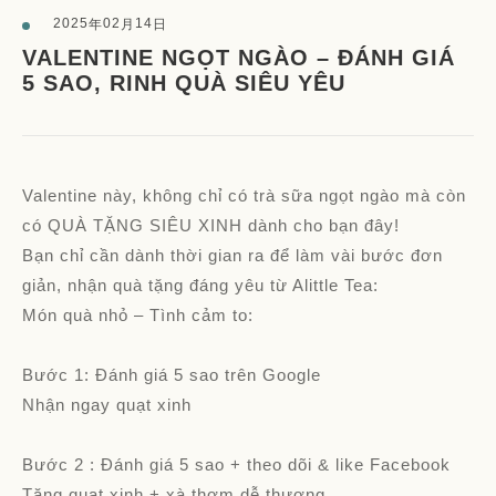
2025
02
14
年
月
日
VALENTINE NGỌT NGÀO – ĐÁNH GIÁ
5 SAO, RINH QUÀ SIÊU YÊU
Valentine này, không chỉ có trà sữa ngọt ngào mà còn
có QUÀ TẶNG SIÊU XINH dành cho bạn đây!
Bạn chỉ cần dành thời gian ra để làm vài bước đơn
giản, nhận quà tặng đáng yêu từ Alittle Tea:
Món quà nhỏ – Tình cảm to:
Bước 1: Đánh giá 5 sao trên Google
Nhận ngay quạt xinh
Bước 2 : Đánh giá 5 sao + theo dõi & like Facebook
Tặng quạt xinh + xà thơm dễ thương