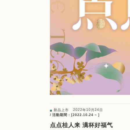
2022
10
24
新品上市
年
月
日
/ 活動期間：[2022.10.24 ~ ]
点点桂人来 满杯好福气