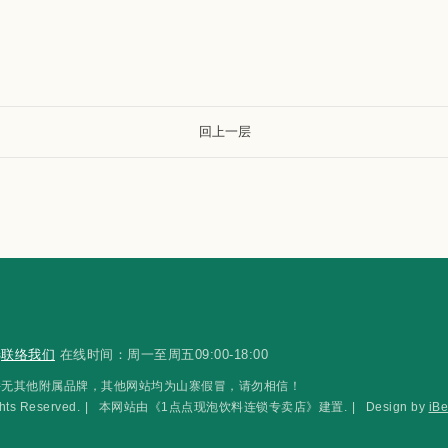
回上一层
选
联络我们
在线时间：周一至周五09:00-18:00
，1點點™并无其他附属品牌，其他网站均为山寨假冒，请勿相信！
 Reserved.
|
本网站由《1点点现泡饮料连锁专卖店》建置.
|
Design by
iBe