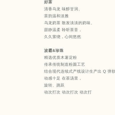
好茶
清香乌龙 味醇甘润、
茶韵温和淡雅
乌龙奶茶 散发淡淡的奶味、
甜静温柔 聆听茶音，
久久萦绕，心间悠然
波霸&珍珠
精选优质木薯淀粉
传承传统制造粉圆工艺
结合现代连续式产线设计生产出 Q 弹
动感十足 在茶汤里，
旋转、跳跃
动次打次 动次打次 动次打