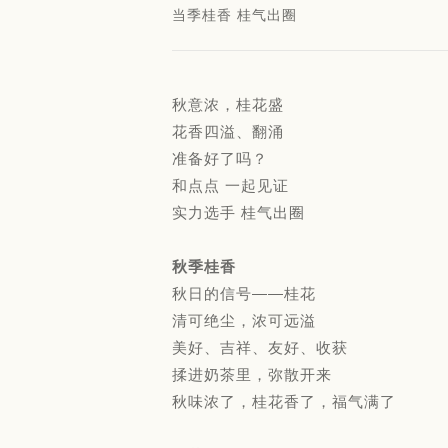
当季桂香 桂气出圈
秋意浓，桂花盛
花香四溢、翻涌
准备好了吗？
和点点 一起见证
实力选手 桂气出圈
秋季桂香
秋日的信号——桂花
清可绝尘，浓可远溢
美好、吉祥、友好、收获
揉进奶茶里，弥散开来
秋味浓了，桂花香了，福气满了