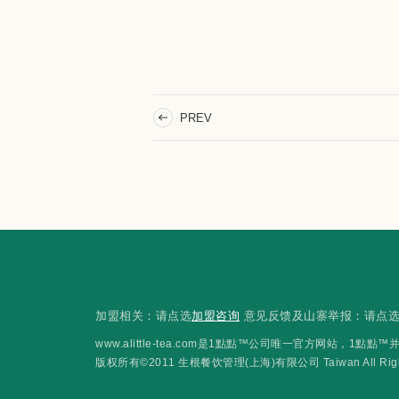
PREV
加盟相关：请点选
加盟咨询
意见反馈及山寨举报：请点
www.alittle-tea.com是1點點™公司唯一官方网站
版权所有©2011 生根餐饮管理(上海)有限公司 Taiwan All Rights