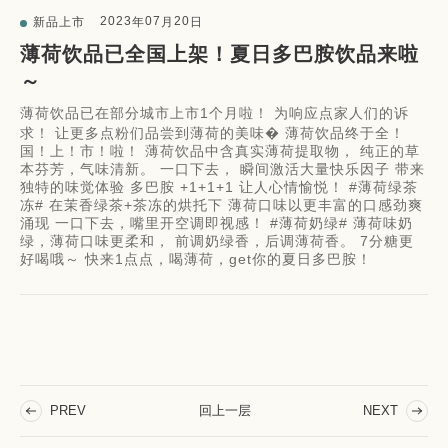
2023
07
20
新品上市
年
月
日
薄荷饮品已全国上架！夏日多巴胺饮品来啦
～
薄荷饮品已在部分城市上市1个月啦！ 为响应点家人们的诉
求！ 让更多点粉们品尝到薄荷的美味� 薄荷饮品终于全！
国！上！市！啦！ 薄荷饮品中含真实薄荷提取物， 纯正的草
本芬芳，气味清新。 一口下去， 瞬间激活大量快乐因子 带来
独特的味觉体验 多巴胺 +1+1+1 让人心情愉悦！ #薄荷绿茶
冻# 在茉香绿茶+茶冻的烘托下 薄荷口味以更丰富的口感劲爽
涌现 一口下去，嘴里开空调即视感！ #薄荷奶绿# 薄荷味奶
绿，薄荷口味更柔和， 前调奶绿香，后调薄荷香。 7分糖更
好喝哦～ 快来1点点，喝薄荷，get你的夏日多巴胺！
回上一层
PREV
NEXT