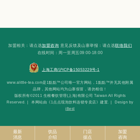
加盟相关：请点选
加盟咨询
意见反馈及山寨举报：请点选
联络我们
在线时间：周一至周五09:00-18:00
上海工商/沪ICP备15053229号-1
www.alittle-tea.com是1點點™公司唯一官方网站，1點點™并无其他附属
品牌，其他网站均为山寨假冒，请勿相信！
版权所有©2011 生根餐饮管理(上海)有限公司 Taiwan All Rights
Reserved.
|
本网站由《1点点现泡饮料连锁专卖店》建置.
|
Design by
iBest
最新
饮品
门店
加盟
消息
介绍
据点
咨询