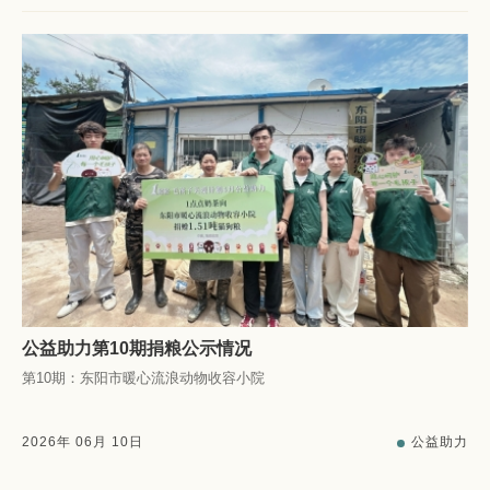
公益助力第10期捐粮公示情况
第10期：东阳市暖心流浪动物收容小院
2026
年
06
月
10
日
公益助力