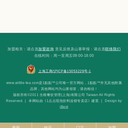
加盟相关：请点选
加盟咨询
意见反馈及山寨举报：请点选
联络我们
在线时间：周一至周五09:00-18:00
上海工商/沪ICP备15053229号-1
www.alittle-tea.com是1點點™公司唯一官方网站，1點點™并无其他附属
品牌，其他网站均为山寨假冒，请勿相信！
版权所有©2011 生根餐饮管理(上海)有限公司 Taiwan All Rights
Reserved.
|
本网站由《1点点现泡饮料连锁专卖店》建置.
|
Design by
iBest
最新
饮品
门店
加盟