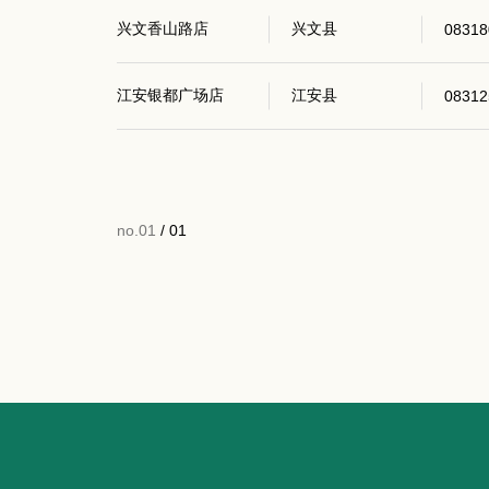
兴文香山路店
兴文县
08318
江安银都广场店
江安县
08312
no.01
/ 01