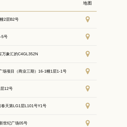
地图
幢2层B2号
-5号
象汇的C4GL352N
项目（商业三期）16-1幢1层1-1号
层12号
天第LG1层L101号Y1号
新世纪广场05号