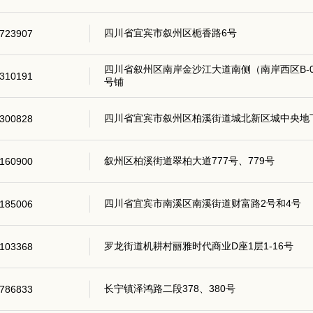
四川省宜宾市叙州区栀香路6号
723907
四川省叙州区南岸金沙江大道南侧（南岸西区B-0
310191
号铺
四川省宜宾市叙州区柏溪街道城北新区城中央地下
300828
叙州区柏溪街道翠柏大道777号、779号
160900
四川省宜宾市南溪区南溪街道财富路2号和4号
185006
罗龙街道机耕村丽雅时代商业D座1层1-16号
103368
长宁镇泽鸿路二段378、380号
786833