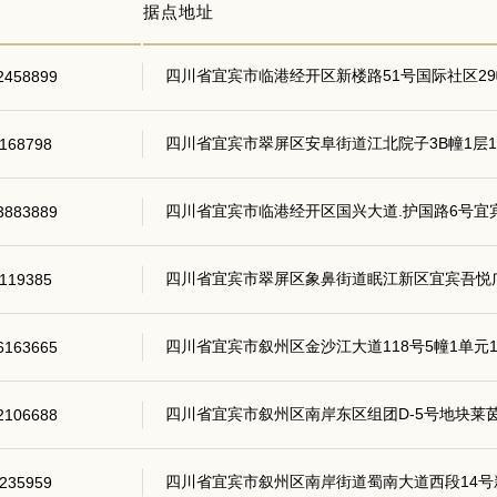
据点地址
四川省宜宾市临港经开区新楼路51号国际社区29
2458899
四川省宜宾市翠屏区安阜街道江北院子3B幢1层1
168798
四川省宜宾市临港经开区国兴大道.护国路6号宜宾万
3883889
四川省宜宾市翠屏区象鼻街道眠江新区宜宾吾悦广场
119385
四川省宜宾市叙州区金沙江大道118号5幢1单元1
6163665
四川省宜宾市叙州区南岸东区组团D-5号地块莱茵春
2106688
四川省宜宾市叙州区南岸街道蜀南大道西段14号
235959