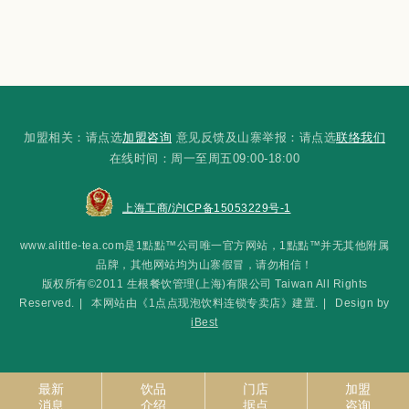
加盟相关：请点选
加盟咨询
意见反馈及山寨举报：请点选
联络我们
在线时间：周一至周五09:00-18:00
上海工商/沪ICP备15053229号-1
www.alittle-tea.com是1點點™公司唯一官方网站，1點點™并无其他附属
品牌，其他网站均为山寨假冒，请勿相信！
版权所有©2011 生根餐饮管理(上海)有限公司 Taiwan All Rights
Reserved.
|
本网站由《1点点现泡饮料连锁专卖店》建置.
|
Design by
iBest
最新
饮品
门店
加盟
消息
介绍
据点
咨询