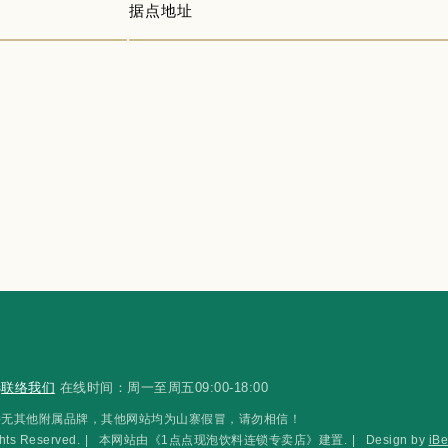
据点地址
选
联络我们
在线时间：周一至周五09:00-18:00
，1點點™并无其他附属品牌，其他网站均为山寨假冒，请勿相信！
 Reserved.
|
本网站由《1点点现泡饮料连锁专卖店》建置.
|
Design by
iBe