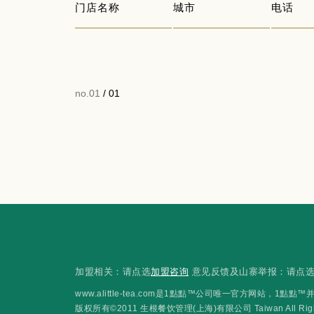
门店名称
城市
电话
no.01
/ 01
加盟相关：请点选
加盟咨询
意见反馈及山寨举报：请点
www.alittle-tea.com是1點點™公司唯一官方网站
版权所有©2011 生根餐饮管理(上海)有限公司 Taiwan All Rights