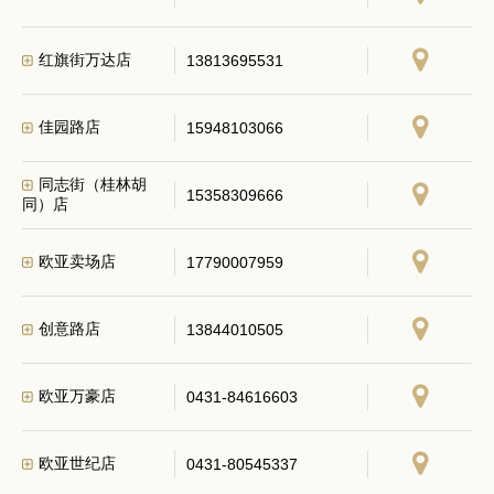
红旗街万达店
13813695531
佳园路店
15948103066
同志街（桂林胡
15358309666
同）店
欧亚卖场店
17790007959
创意路店
13844010505
欧亚万豪店
0431-84616603
欧亚世纪店
0431-80545337