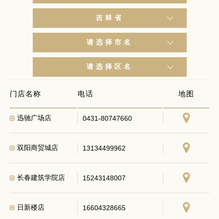
吉林省
请选择市名
公主岭华生店
13756284087
请选择区名
公主岭温州城店
13756284087
门店名称
电话
地图
迅驰广场店
0431-80747660
双阳商贸城店
13134499962
长春建筑学院店
15243148007
日新楼店
16604328665