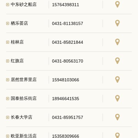
中东砂之船店
15764398311
栖乐荟店
0431-81138157
桂林店
0431-85821844
红旗店
0431-80563170
居然世界里店
15948103066
国泰拾乐街店
18946641535
长春大学店
0431-85951757
欧亚新生活店
15358309666