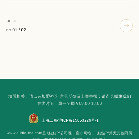
no.01
/ 02
加盟相关：请点选
加盟咨询
意见反馈及山寨举报：请点选
联络我们
在线时间：周一至周五09:00-18:00
上海工商/沪ICP备15053229号-1
www.alittle-tea.com是1點點™公司唯一官方网站，1點點™并无其他附属