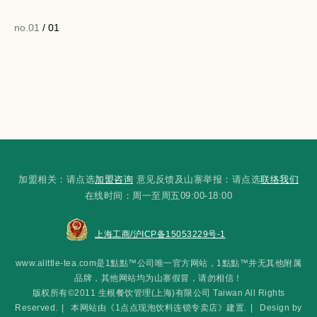
no.01
/ 01
加盟相关：请点选
加盟咨询
意见反馈及山寨举报：请点选
联络我们
在线时间：周一至周五09:00-18:00
上海工商/沪ICP备15053229号-1
www.alittle-tea.com是1點點™公司唯一官方网站，1點點™并无其他附属
品牌，其他网站均为山寨假冒，请勿相信！
版权所有©2011 生根餐饮管理(上海)有限公司 Taiwan All Rights
Reserved.
|
本网站由《1点点现泡饮料连锁专卖店》建置.
|
Design by