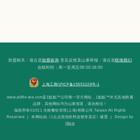
加盟相关：请点选
加盟咨询
意见反馈及山寨举报：请点选
联络我们
在线时间：周一至周五09:00-18:00
上海工商/沪ICP备15053229号-1
www.alittle-tea.com是1點點™公司唯一官方网站，1點點™并无其他附属
品牌，其他网站均为山寨假冒，请勿相信！
版权所有©2011 生根餐饮管理(上海)有限公司 Taiwan All Rights
Reserved.
|
本网站由《1点点现泡饮料连锁专卖店》建置.
|
Design by
iBest