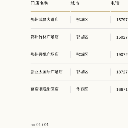
门店名称
城市
电话
鄂州武昌大道店
鄂城区
15797
鄂州竹林广场店
鄂城区
15827
鄂州吾悦广场店
鄂城区
19072
新亚太国际广场店
鄂城区
18727
葛店潮玩街区店
华容区
16671
no.01
/ 01