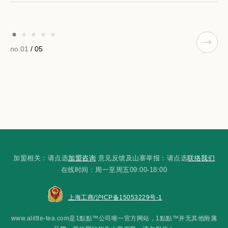
no.01
/ 05
加盟相关：请点选
加盟咨询
意见反馈及山寨举报：请点选
联络我们
在线时间：周一至周五09:00-18:00
上海工商/沪ICP备15053229号-1
www.alittle-tea.com是1點點™公司唯一官方网站，1點點™并无其他附属