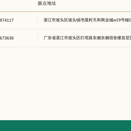
据点地址
湛江市坡头区坡头镇垉屋村天和商业城w19号铺
974117
广东省湛江市坡头区灯塔路东侧东侧宿舍楼首层第
673636