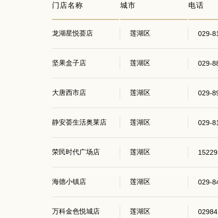
门店名称
城市
电话
龙湖星悦荟店
莲湖区
029-8
坚果盒子店
莲湖区
029-8
大唐西市店
莲湖区
029-8
静安荟生活奥莱店
莲湖区
029-8
荣民时代广场店
莲湖区
15229
海德小镇店
莲湖区
029-8
万科金色悦城店
莲湖区
02984