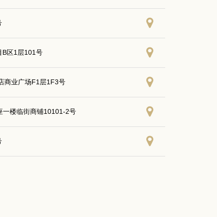
号
B区1层101号
商业广场F1层1F3号
楼临街商铺10101-2号
号