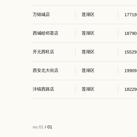
万锦城店
莲湖区
17719
西城睦邻荟店
莲湖区
18790
开元西旺店
莲湖区
15529
西安北大街店
莲湖区
19909
沣镐西路店
莲湖区
18229
no.01
/ 01