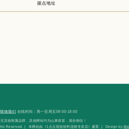
据点地址
选
联络我们
在线时间：周一至周五09:00-18:00
，1點點™并无其他附属品牌，其他网站均为山寨假冒，请勿相信！
 Reserved.
|
本网站由《1点点现泡饮料连锁专卖店》建置.
|
Design by
iBe