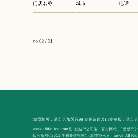
门店名称
城市
电话
no.02
/ 01
加盟相关：请点选
加盟咨询
意见反馈及山寨举报：请点
www.alittle-tea.com是1點點™公司唯一官方网站
版权所有©2011 生根餐饮管理(上海)有限公司 Taiwan All Rights