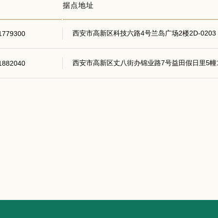
据点地址
西安市高新区科技六路4号兰岛广场2楼2D-0203
1779300
西安市高新区丈八街办锦业路7号益田假日里5幢1单
1882040