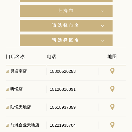
上海市
请选择市名
新庆荣店
17821960919
请选择区名
二工大西一食堂店
02150408080
门店名称
电话
地图
灵岩南店
15800520253
听悦店
15120816091
陆悦天地店
15618937359
前滩企业天地店
18221935704