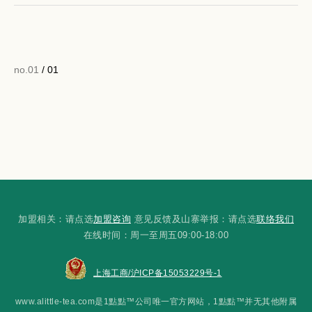
no.01
/ 01
加盟相关：请点选
加盟咨询
意见反馈及山寨举报：请点选
联络我们
在线时间：周一至周五09:00-18:00
上海工商/沪ICP备15053229号-1
www.alittle-tea.com是1點點™公司唯一官方网站，1點點™并无其他附属