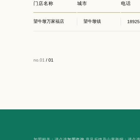
门店名称
城市
电话
望牛墩万家福店
望牛墩镇
18925
no.01
/ 01
加盟相关：请点选
加盟咨询
意见反馈及山寨举报：请点